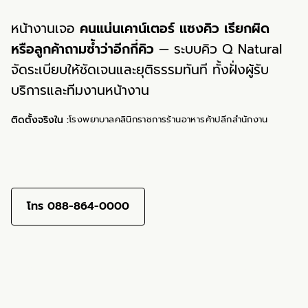
หน้างานเจอ
คนแน่นเคาน์เตอร์ แซงคิว เรียกผิด
หรือลูกค้าถามซ้ำว่าอีกกี่คิว
— ระบบคิว Q Natural
จัดระเบียบให้ชัดเจนและยุติธรรมทันที ทั้งฝั่งผู้รับ
บริการและทีมงานหน้างาน
ติดตั้งจริงใน :
โรงพยาบาล
คลินิก
ราชการ
ร้านอาหาร
ค้าปลีก
สำนักงาน
ขอใบเสนอราคาทาง LINE →
โทร 088-864-0000
Q NATURAL · จอแสดงคิว
กำลังให้บริการ