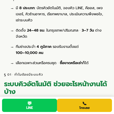
มี
8 ประเภท
: บัตรคิวอัตโนมัติ, จองคิว LINE, คีออส, เพจ
เจอร์, คิวร้านอาหาร, เรียกพยาบาล, ประเมินความพึงพอใจ,
เช่าระบบคิว
ติดตั้ง
24–48 ชม.
ในกรุงเทพ/ปริมณฑล ·
3–7 วัน
ต่าง
จังหวัด
ทีมช่างประจำ
4 ภูมิภาค
รองรับงานตั้งแต่
100–10,000 คน
เลือกเฉพาะส่วนหรือครบชุด ·
ซื้อขาดหรือเช่า
ก็ได้
§ 01 · ทำไมต้องมีระบบคิว
ระบบคิวอัตโนมัติ ช่วยอะไรหน้างานได้
บ้าง
ปัญหาหน้าเคาน์เตอร์ส่วนใหญ่ไม่ได้มาจากคนน้อย แต่มาจาก
💬
📞
LINE
โทรเลย
ลำดับที่ไม่ชัดและการสื่อสารที่ต้องพึ่งคน — ระบบคิวแก้ตรง