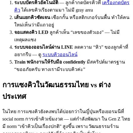
ระบบบัตรคิวอัตโนมัติ
— ลูกค้ากดบัตรคิวที่
เครื่องกดบัตร
คิว
ได้เลขคิวเรียงตามมา ไม่มี gray area
เส้นแยกคิวชัดเจน
เชือกกั้น หรือสติกเกอร์บนพื้น ทำให้คน
ใหม่เห็นว่ามีแถวอยู่
จอแสดงคิว LED
ลูกค้าเห็น “เลขของตัวเอง” — ไม่มี
เหตุผลแซง
ระบบจองออนไลน์ผ่าน LINE
ลดความ “หิว” ของลูกค้าที่
อยากรีบ — ดู
ระบบคิวออนไลน์
Train พนักงานให้รับมือ confidently
มีสคริปต์มาตรฐาน
“ขออภัยครับ ทางเรามีระบบคิวค่ะ”
การแซงคิวในวัฒนธรรมไทย vs ต่าง
ประเทศ
ในไทย การแซงคิวยังคงพบได้บ่อยกว่าในญี่ปุ่นหรือเยอรมนีที่
social norm การเข้าคิวเข้มงวด — แต่กำลังพัฒนา ใน Gen Z ไทย
มี norm “เข้าคิวเป็นเรื่องปกติ” สูงขึ้น เพราะวัฒนธรรมร้าน