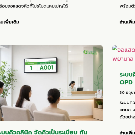
ร้อมจอแสดงคิวที่โปรโมตแคมเปญได้
พร้อมตั
านเพิ่มเติม
อ่านเพิ่
ระบบค
OPD 
30 มิถุ
ระบบคิว
แผนก จ
ตัวอย่า
ะบบคิวคลินิก จัดคิวเป็นระเบียบ ทัน
อ่านเพิ่