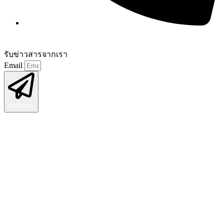
คุณมุก 088-864-0000
รับข่าวสารจากเรา
Email
ส่งข้อมูล
Copyright 2026 © All rights Reserved. Design by DOLLY SOLUTIONS
CO.,LTD.
นโยบายการคืนเงินและคืนสินค้า