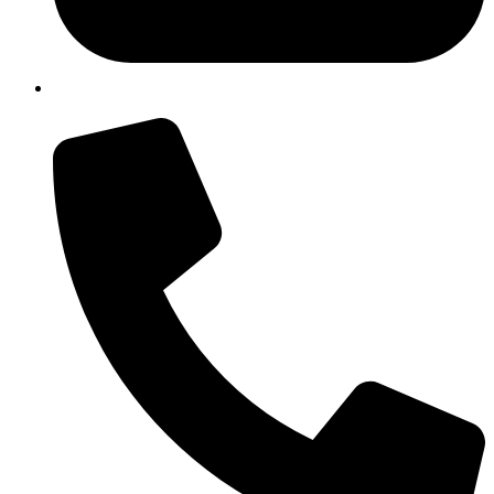
@qnatural