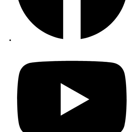
QueueNatural