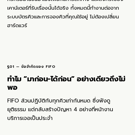
เคาน์เตอร์ที่รับเรื่องนั้นได้จริง ทั้งหมดนี้ทำงานต่อจาก
ระบบบัตรคิวและการจองคิวที่คุณใช้อยู่ ไม่ต้องเปลี่ยน
ฮาร์ดแวร์
§01 — ข้อจำกัดของ FIFO
ทำไม “มาก่อน-ได้ก่อน” อย่างเดียวถึงไม่
พอ
FIFO ล้วนปฏิบัติกับทุกคิวเท่ากันหมด ซึ่งฟังดู
ยุติธรรม แต่กลับสร้างปัญหา 4 อย่างที่หน้างาน
บริการเจอเป็นประจำ