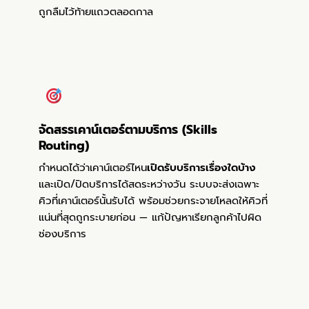
ถูกลืมไว้ท้ายแถวตลอดกาล
จัดสรรเคาน์เตอร์ตามบริการ (Skills
Routing)
กำหนดได้ว่าเคาน์เตอร์ไหน
เปิดรับบริการเรื่องใดบ้าง
และเปิด/ปิดบริการได้สดระหว่างวัน ระบบจะส่งเฉพาะ
คิวที่เคาน์เตอร์นั้นรับได้ พร้อมช่วยกระจายโหลดให้คิวที่
แน่นที่สุดถูกระบายก่อน — แก้ปัญหาเรียกลูกค้าไปผิด
ช่องบริการ