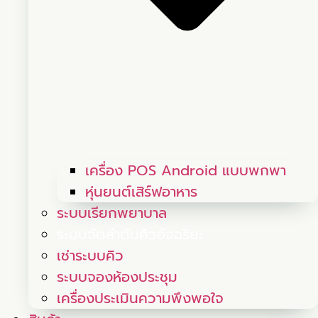
เครื่อง POS Android แบบพกพา
หุ่นยนต์เสิร์ฟอาหาร
ระบบเรียกพยาบาล
ระบบจัดลำดับคิวอัจฉริยะ
เช่าระบบคิว
ระบบจองห้องประชุม
เครื่องประเมินความพึงพอใจ