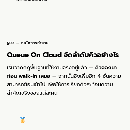
§02 — กลไกการทำงาน
Queue On Cloud จัดลำดับคิวอย่างไร
เริ่มจากกฎพื้นฐานที่ใช้งานจริงอยู่แล้ว —
คิวจองมา
ก่อน walk-in เสมอ
— จากนั้นจึงเพิ่มอีก 4 ชั้นความ
สามารถซ้อนเข้าไป เพื่อให้การเรียกคิวสะท้อนความ
สำคัญจริงของแต่ละคน