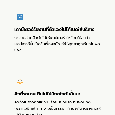
เคาน์เตอร์รับงานที่ตัวเองไม่ได้เปิดให้บริการ
ระบบปล่อยคิวถัดไปให้เคาน์เตอร์ว่างโดยไม่สนว่า
เคาน์เตอร์นั้นเปิดรับเรื่องอะไร ทำให้ลูกค้าถูกเรียกไปผิด
ช่อง
คิวที่รอนานเกินไปไม่มีกลไกดันขึ้นมา
คิวทั่วไปอาจถูกแซงไปเรื่อย ๆ จนรอนานผิดปกติ
เพราะไม่มีกลไก “ความเป็นธรรม” ที่คอยดันคนรอนานให้
ได้คิวก่อนตกค้าง