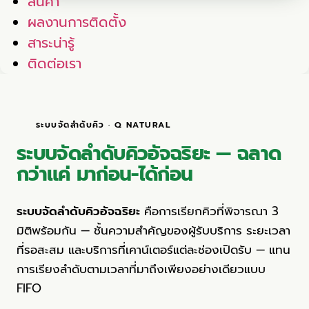
สินค้า
ผลงานการติดตั้ง
สาระน่ารู้
ติดต่อเรา
ระบบจัดลำดับคิว · Q NATURAL
ระบบจัดลำดับคิวอัจฉริยะ
— ฉลาด
กว่าแค่ มาก่อน-ได้ก่อน
ระบบจัดลำดับคิวอัจฉริยะ
คือการเรียกคิวที่พิจารณา 3
มิติพร้อมกัน — ชั้นความสำคัญของผู้รับบริการ ระยะเวลา
ที่รอสะสม และบริการที่เคาน์เตอร์แต่ละช่องเปิดรับ — แทน
การเรียงลำดับตามเวลาที่มาถึงเพียงอย่างเดียวแบบ
FIFO