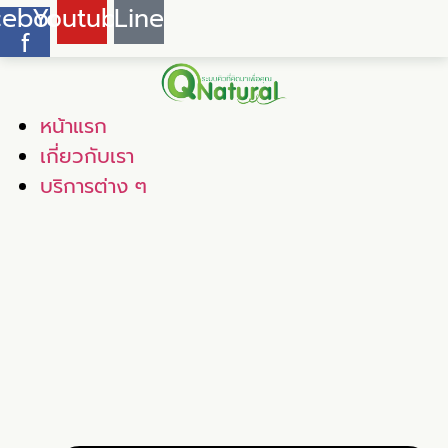
cebook-
Youtube
Line
f
หน้าแรก
เกี่ยวกับเรา
บริการต่าง ๆ