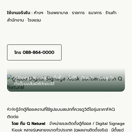
ใช้งานจริงใน :
ห้างฯ · โรงพยาบาล · ราชการ · ธนาคาร · ร้านค้า ·
สำนักงาน · โรงแรม
ปรึกษา/ขอใบเสนอราคา (ฟรี) →
โทร 088-864-0000
ตู้คีออส Q Natural — ตั้งพื้น · ตั้งโต๊ะ · ติดผนัง · กลางแจ้ง ·
ทำเป็นจอสัมผัสโต้ตอบได้
รู้จักตู้คีออส
งานที่ใช้
รูปแบบ
สเปกที่ควรดู
วิดีโอ
รุ่นราคา
FAQ
หัวข้อ
ติดต่อ
โดย ทีม Q Natural
· จำหน่ายและติดตั้งตู้คีออส / Digital Signage
Kiosk หลายรุ่นหลายขนาดทั่วประเทศ (
ดูผลงานติดตั้งจริง
) · มีตั้งแต่