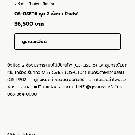
ดูรายละเอียด
ยังมีชุด 2 ช่องบริการแบบไม่มีป้ายไฟ (QS-QSET5) และอุปกรณ์แยก
เช่น เครื่องเรียกคิว Mini Caller (QS-QT04) กับกระดาษความร้อน
(QS-PP02) — ดูทั้งหมดที่
หมวดระบบคิวมินิ
· ราคาไม่รวมลำโพงต่อ
พ่วง · ราคาอาจเปลี่ยนแปลง สอบถาม LINE @qnatural หรือโทร
088-864-0000
§06 — อัปเกรด
อัปเกรดจาก Mini Queue ไปสู่ระบบที่
ใหญ่ขึ้น
เริ่มจากระบบคิวมินิแล้ว เมื่อหน้างานโตขึ้นในอนาคต ต่อย