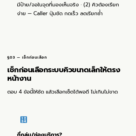
มีป้าย/จอในจุดที่มองเห็นจริง · (2) คิวต้องเรียก
ง่าย — Caller ปุ่มชัด กดเร็ว ลดเรียกซ้ำ
§03 — เช็กก่อนเลือก
เช็กก่อนเลือกระบบคิวขนาดเล็กให้ตรง
หน้างาน
ตอบ 4 ข้อนี้ให้ชัด แล้วเลือกเซ็ตได้พอดี ไม่เกินไม่ขาด
กี่กลุ่ม/ช่องบริการ?