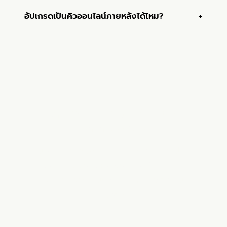
เลือกเซ็ตระบบคิวมินิให้พอดีกับ
หน้าร้านของคุณ
บอกแค่จำนวนช่องบริการ และต้องการป้าย
ไฟ/เสียงเรียกไหม เดี๋ยวทีม Q Natural
ช่วยจัดเซ็ตระบบคิวมินิให้เหมาะ พร้อมใบ
เสนอราคา
ปรึกษาเลย · LINE @qnatural
โทร 088-864-0000
กรอกฟอร์มติดต่อ