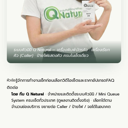
ระบบคิวมินิ Q Natural — เครื่องพิมพ์บัตรคิว · เครื่องเรียก
คิว (Caller) · ป้ายไฟแสดงคิว ครบในเซ็ตเดียว
รู้จัก
การทำงาน
เช็กก่อนเลือก
วิดีโอ
เซ็ตและราคา
อัปเกรด
FAQ
หัวข้อ
ติดต่อ
โดย ทีม Q Natural
· จำหน่ายและติดตั้งระบบคิวมินิ / Mini Queue
System ครบเซ็ตทั่วประเทศ (
ดูผลงานติดตั้งจริง
) · เลือกได้ตาม
จำนวนช่องบริการ ขยายต่อ Caller / ป้ายไฟ / จอได้ในอนาคต