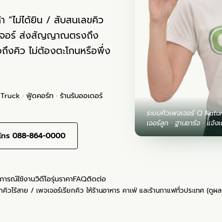
า “ไม่ได้ยิน / สับสนเลขคิว
เจอร์ ส่งสัญญาณตรงถึง
อถึงคิว ไม่ต้องตะโกนหรือพึ่ง
ruck · ฟู้ดคอร์ท · ร้านรับออเดอร์
ระบบคิวเพจเจอร์ Q Natur
เจอร์ลูก · ฐานชาร์จ · แจ้งเ
โทร 088-864-0000
การณ์ใช้งาน
วิดีโอ
รุ่นราคา
FAQ
ติดต่อ
ิวไร้สาย / เพจเจอร์เรียกคิว ให้ร้านอาหาร คาเฟ่ และร้านกาแฟทั่วประเทศ (
ดูผล