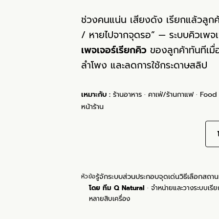
ช่วงคนแน่น เสียงดัง เรียกแล้วลูกค้
/ หายไปจากจุดรอ” — ระบบคิวเพจ
เพจเจอร์เรียกคิว
ของลูกค้าทันทีเมื่
ลำโพง และลดการใช้กระดาษสลิป
เหมาะกับ :
ร้านอาหาร · คาเฟ่/ร้านกาแฟ · Food T
หน้าร้าน
ปรึกษา/ขอใบเสนอราคา (ฟรี) →
รู้จักระบบ
ส่วนประกอบ
จุดเด่น
วิธีเลือก
สถาน
หัวข้อ
โดย ทีม Q Natural
· จำหน่ายและวางระบบเรียกค
หลายสิบเครื่อง