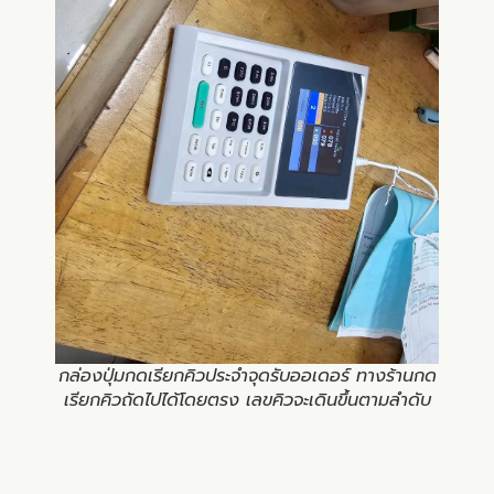
กล่องปุ่มกดเรียกคิวประจำจุดรับออเดอร์ ทางร้านกด
เรียกคิวถัดไปได้โดยตรง เลขคิวจะเดินขึ้นตามลำดับ