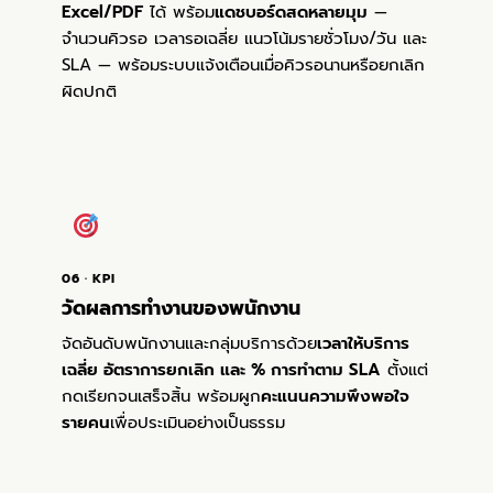
Excel/PDF
ได้ พร้อม
แดชบอร์ดสดหลายมุม
—
จำนวนคิวรอ เวลารอเฉลี่ย แนวโน้มรายชั่วโมง/วัน และ
SLA — พร้อมระบบแจ้งเตือนเมื่อคิวรอนานหรือยกเลิก
ผิดปกติ
06 · KPI
วัดผลการทำงานของพนักงาน
จัดอันดับพนักงานและกลุ่มบริการด้วย
เวลาให้บริการ
เฉลี่ย อัตราการยกเลิก และ % การทำตาม SLA
ตั้งแต่
กดเรียกจนเสร็จสิ้น พร้อมผูก
คะแนนความพึงพอใจ
รายคน
เพื่อประเมินอย่างเป็นธรรม