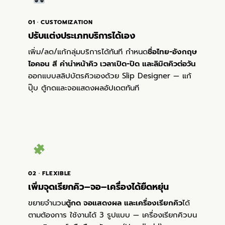
01 · CUSTOMIZATION
ปรับแต่งประเภทบริการได้เอง
เพิ่ม/ลด/แก้กลุ่มบริการได้ทันที กำหนด
ชื่อไทย-อังกฤษ
ไอคอน สี คำนำหน้าคิว เวลาเปิด-ปิด และลิมิตคิวต่อวัน
ออกแบบสลิปบัตรคิวเองด้วย Slip Designer — แก้
ปุ๊บ ตู้กดและจอแสดงผลอัปเดตทันที
02 · FLEXIBLE
เพิ่มจุดเรียกคิว–จอ–เครื่องได้ยืดหยุ่น
ขยายจำนวน
ตู้กด จอแสดงผล และเครื่องเรียกคิว
ได้
ตามต้องการ ใช้งานได้ 3 รูปแบบ — เครื่องเรียกคิวบน