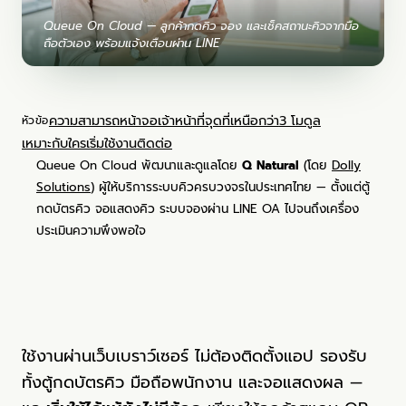
Queue On Cloud — ลูกค้ากดคิว จอง และเช็คสถานะคิวจากมือ
ถือตัวเอง พร้อมแจ้งเตือนผ่าน LINE
ความสามารถ
หน้าจอเจ้าหน้าที่
จุดที่เหนือกว่า
3 โมดูล
หัวข้อ
เหมาะกับใคร
เริ่มใช้งาน
ติดต่อ
Queue On Cloud พัฒนาและดูแลโดย
Q Natural
(โดย
Dolly
Solutions
) ผู้ให้บริการระบบคิวครบวงจรในประเทศไทย — ตั้งแต่ตู้
กดบัตรคิว จอแสดงคิว ระบบจองผ่าน LINE OA ไปจนถึงเครื่อง
ประเมินความพึงพอใจ
ใช้งานผ่านเว็บเบราว์เซอร์ ไม่ต้องติดตั้งแอป รองรับ
ทั้งตู้กดบัตรคิว มือถือพนักงาน และจอแสดงผล —