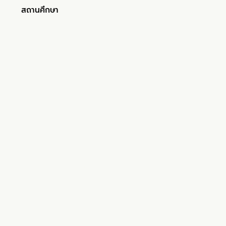
สถานศึกษา
เริ่มใช้ Queue On Cloud กับ
ศูนย์ของคุณ
ทดลองใช้ฟรี ไม่มีค่าใช้จ่ายในการขอคำ
ปรึกษาและใบเสนอราคา ทีม Q Natural
ช่วยวางระบบให้เหมาะกับงานบริการของ
คุณ ตอบกลับภายใน 24 ชม.
ทดลองใช้ฟรี →
ขอใบเสนอราคา