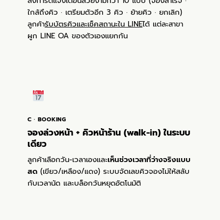
ส่งการ์ดแจ้งเตือนสวยงามกว่า 10 แบบ (จองสำเร็จ ·
ใกล้ถึงคิว · เตรียมตัวอีก 3 คิว · ย้ายคิว · ยกเลิก)
ลูกค้า
รับบัตรคิวและเช็คสถานะใน LINE
ได้ แต่ละสาขา
ผูก LINE OA ของตัวเองแยกกัน
C · BOOKING
จองล่วงหน้า + คิวหน้าร้าน (walk-in) ในระบบ
เดียว
ลูกค้าเลือกวัน-เวลาเองและ
เห็นช่วงเวลาที่ว่างจริงแบบ
สด
(เขียว/เหลือง/แดง) ระบบจัดเลขคิวจองไม่ให้สลับ
กับเวลานัด และบล็อกวันหยุดอัตโนมัติ