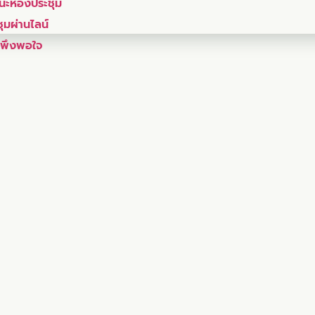
ะห้องประชุม
ุมผ่านไลน์
มพึงพอใจ