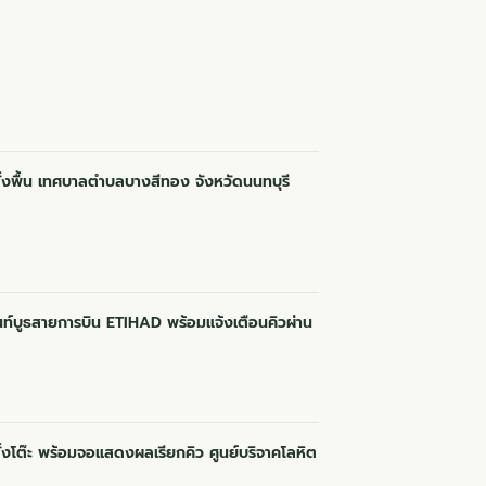
ั้งพื้น เทศบาลตำบลบางสีทอง จังหวัดนนทบุรี
ว้นท์บูธสายการบิน ETIHAD พร้อมแจ้งเตือนคิวผ่าน
ั้งโต๊ะ พร้อมจอแสดงผลเรียกคิว ศูนย์บริจาคโลหิต