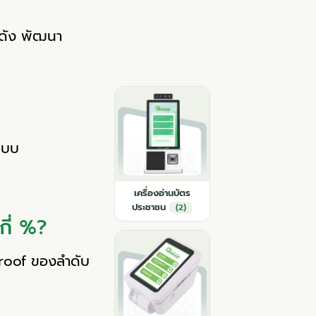
ฟ่ดัง พัฒนา
ระบบ
เครื่องอ่านบัตร
ประชาชน
(2)
กี่ %?
proof ของลำดับ