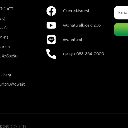
ัตโนมัติ
QueueNatural
osk)
@qnaturalkiosk1206
จอร์
อาหาร
@qnatural
ยาบาล
คุณมุก 088-864-0000
คิวอัจฉริยะ
งประชุม
มินความพึงพอใจ
IONS CO.,LTD.