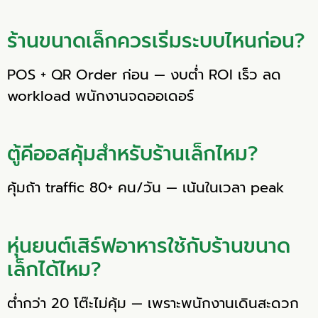
ร้านขนาดเล็กควรเริ่มระบบไหนก่อน?
POS + QR Order ก่อน — งบต่ำ ROI เร็ว ลด
workload พนักงานจดออเดอร์
ตู้คีออสคุ้มสำหรับร้านเล็กไหม?
คุ้มถ้า traffic 80+ คน/วัน — เน้นในเวลา peak
หุ่นยนต์เสิร์ฟอาหารใช้กับร้านขนาด
เล็กได้ไหม?
ต่ำกว่า 20 โต๊ะไม่คุ้ม — เพราะพนักงานเดินสะดวก