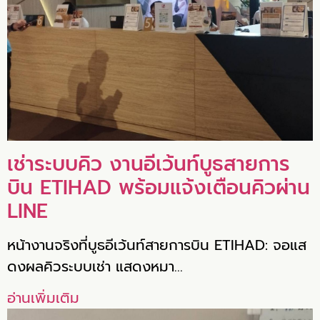
เช่าระบบคิว งานอีเว้นท์บูธสายการ
บิน ETIHAD พร้อมแจ้งเตือนคิวผ่าน
LINE
หน้างานจริงที่บูธอีเว้นท์สายการบิน ETIHAD: จอแส
ดงผลคิวระบบเช่า แสดงหมา…
อ่านเพิ่มเติม