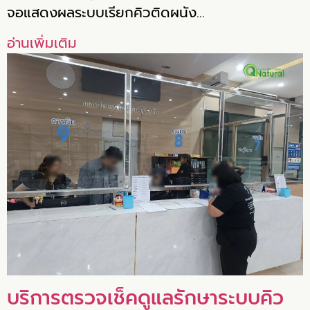
จอแสดงผลระบบเรียกคิวติดผนัง…
อ่านเพิ่มเติม
บริการตรวจเช็คดูแลรักษาระบบคิว